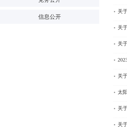
关于
信息公开
关
关
20
关
太阳
关于
关于