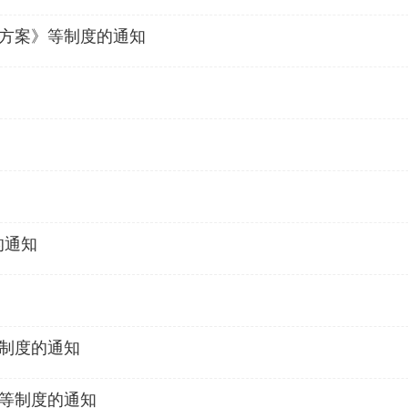
施方案》等制度的通知
的通知
等制度的通知
》等制度的通知