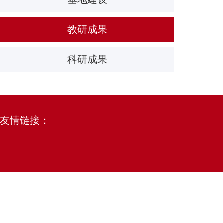
教研成果
科研成果
友情链接：