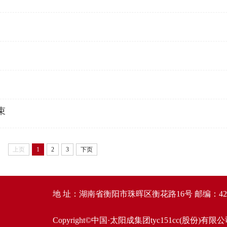
束
上页
1
2
3
下页
地 址：湖南省衡阳市珠晖区衡花路16号 邮编：421
Copyright©中国·太阳成集团tyc151cc(股份)有限公司