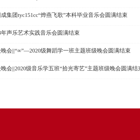
成集团tyc151cc“烨燕飞歌”本科毕业音乐会圆满结束
23年声乐艺术实践音乐会圆满结束
晚会||“∞”—2020级舞蹈学一班主题班级晚会圆满结束
晚会||2020级音乐学五班“拾光寄艺”主题班级晚会圆满结