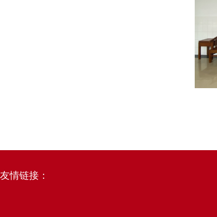
友情链接：