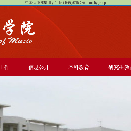
中国·太阳成集团tyc151cc(股份)有限公司-suncitygroup
工作
信息公开
本科教育
研究生教