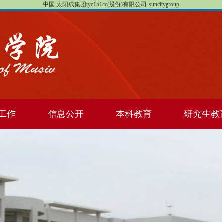
中国·太阳成集团tyc151cc(股份)有限公司-suncitygroup
工作
信息公开
本科教育
研究生教