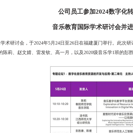
公司员工参加
2024数字化
音乐教育国际学术研讨会并
际学术研讨会，于
2024年5月24日至26日在福建厦门举行。
向的陈莉、赵文婧、雷发钦、高一月，以及2020级音乐学1班的