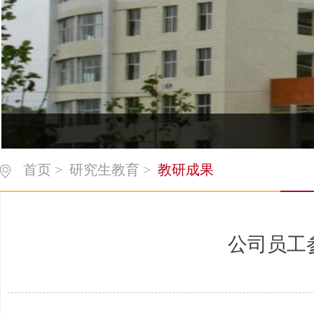
首页
>
研究生教育
>
教研成果
公司员工