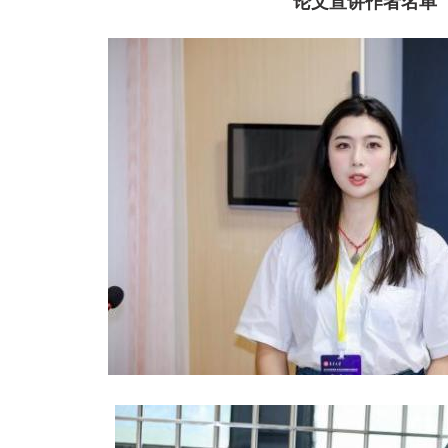
论文宣讲作者名单