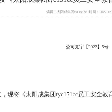
编辑：太阳成集团tyc151cc 时间：2022-12
公司党
字【202
2
】
5
号
，现将《太阳成集团tyc151cc员工安