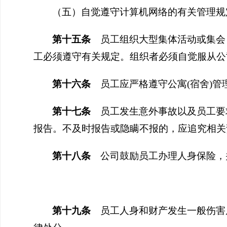
（五）自觉遵守计算机网络的有关管理规
第十
五
条
员工组织大型集体活动或集会
工必须遵守有关规定。组织者必须自觉服从公
第十
六
条
员工应严格遵守公寓(宿舍)管
第十
七
条
员工发生意外事故以及员工要
报告。不及时报告或隐瞒不报的，应追究相关
第十
八
条
公司鼓励员工办理人身保险，
第十
九
条
员工人身和财产发生一般伤害