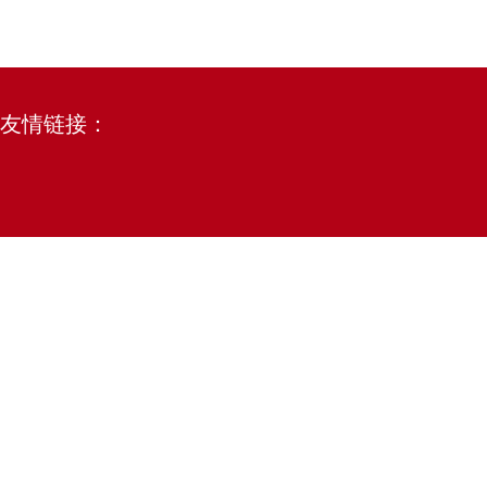
友情链接：