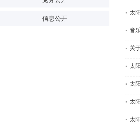
太阳
信息公开
音
关于
太阳
太阳
太阳
太阳