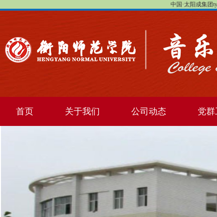
中国·太阳成集团tyc1
首页
关于我们
公司动态
党群