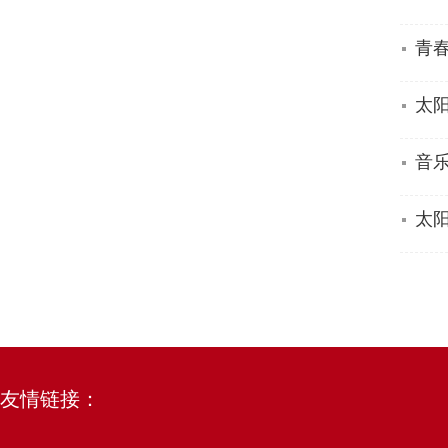
青春
太阳
音乐
太阳
友情链接：