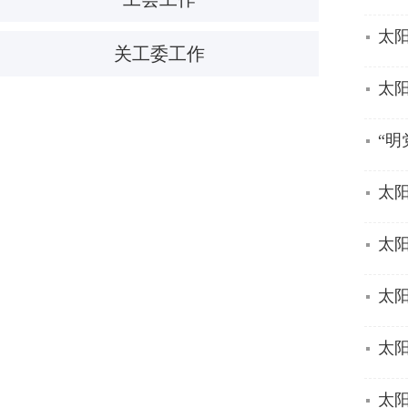
太阳
关工委工作
太阳
“
太阳
太阳
太阳
太阳
太阳