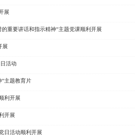
利开展
考察时的重要讲话和指示精神”主题党课顺利开展
开展
党日活动
神”主题教育片
习顺利开展
顺利开展
主题党日活动顺利开展