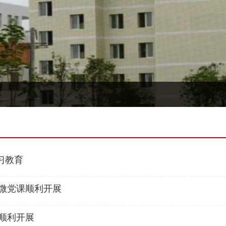
习教育
题微党课顺利开展
动顺利开展