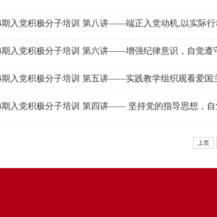
64期入党积极分子培训 第八讲——端正入党动机,以实际
64期入党积极分子培训 第六讲——增强纪律意识，自觉遵
64期入党积极分子培训 第五讲——实践教学组织观看爱
64期入党积极分子培训 第四讲—— 坚持党的指导思想，
上页