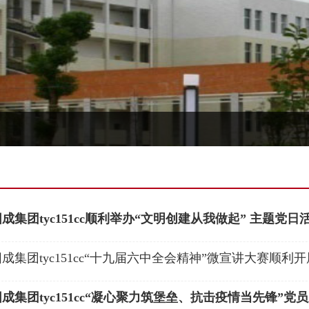
成集团tyc151cc顺利举办“文明创建从我做起” 主题党日
成集团tyc151cc“十九届六中全会精神”微宣讲大赛顺利开
成集团tyc151cc“凝心聚力筑堡垒、抗击疫情当先锋”