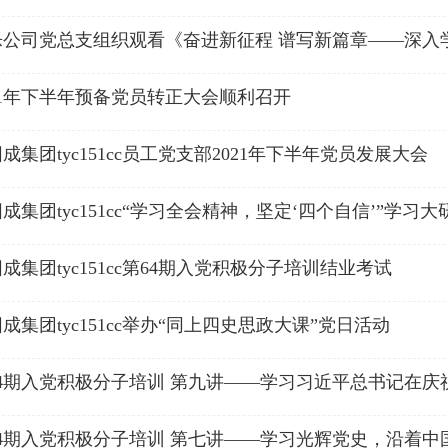
乐公司党总支组织观看《奋进新征程 谱写新篇章——深入
21年下半年预备党员转正大会顺利召开
成集团tyc151cc员工党支部2021年下半年党员发展大会
成集团tyc151cc“学习全会精神，坚定‘四个自信’”学
成集团tyc151cc第64期入党积极分子培训结业考试
成集团tyc151cc举办“同上四史思政大课”党日活动
4期入党积极分子培训 第九讲——学习习近平总书记在庆祝
64期入党积极分子培训 第七讲——学习光辉党史，沿着