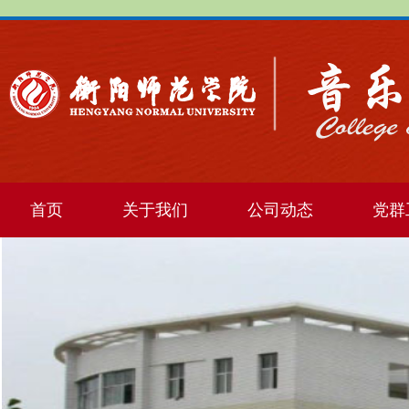
首页
关于我们
公司动态
党群