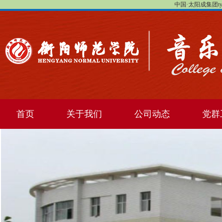
中国·太阳成集团tyc1
首页
关于我们
公司动态
党群