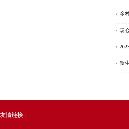
乡村
暖
20
新生
友情链接：