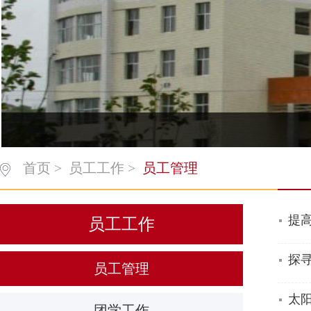
首页
>
员工工作
>
员工管理
提
员工工作
探
员工管理
太阳
团学工作