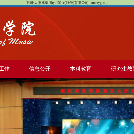
中国·太阳成集团tyc151cc(股份)有限公司-suncitygroup
工作
信息公开
本科教育
研究生教