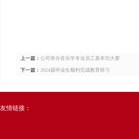
上一篇：
公司举办音乐学专业员工基本功大赛
下一篇：
2024届毕业生顺利完成教育研习
友情链接：