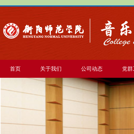
首页
关于我们
公司动态
党群