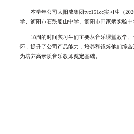
本学年公司太阳成集团tyc151cc实习生
学、衡阳市石鼓船山中学、衡阳市田家炳实验中学
18周的时间实习生们主要从音乐课堂教学
怀，提升了公司产品能力，培养和锻炼他们综合
为培养高素质音乐教师奠定基础。