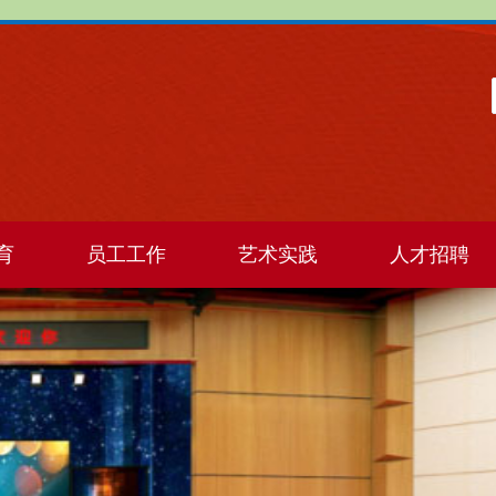
育
员工工作
艺术实践
人才招聘