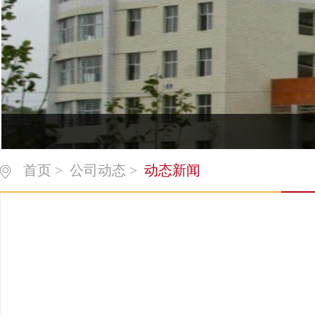
首页
>
公司动态
>
动态新闻