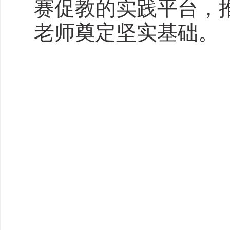
赛促教的实践平台，
老师奠定坚实基础。