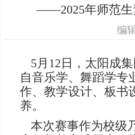
——2025年师
编辑
5月12日，太阳成集
自音乐学、舞蹈学专业
作、教学设计、板书
养。
本次赛事作为校级