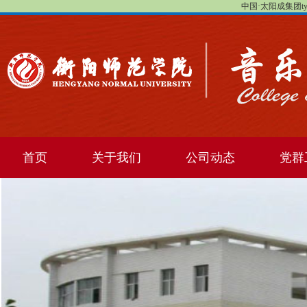
中国·太阳成集团tyc1
首页
关于我们
公司动态
党群