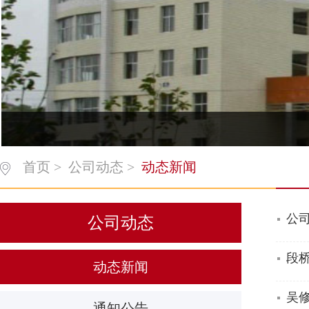
首页
>
公司动态
>
动态新闻
公
公司动态
段
动态新闻
吴
通知公告