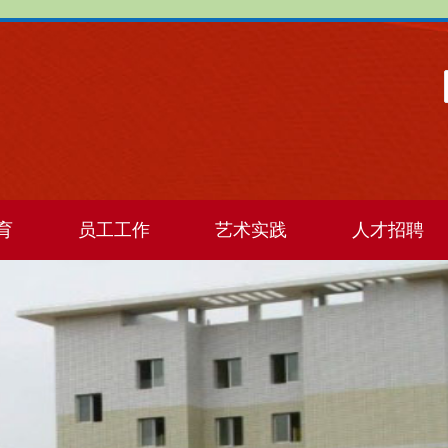
育
员工工作
艺术实践
人才招聘