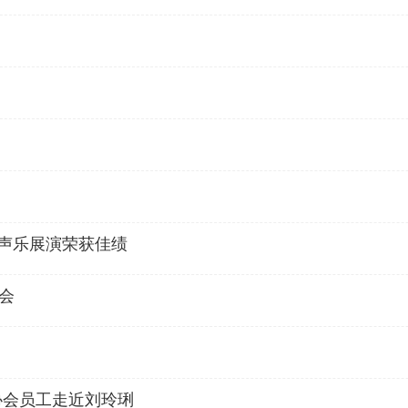
院校声乐展演荣获佳绩
进会
者协会员工走近刘玲琍