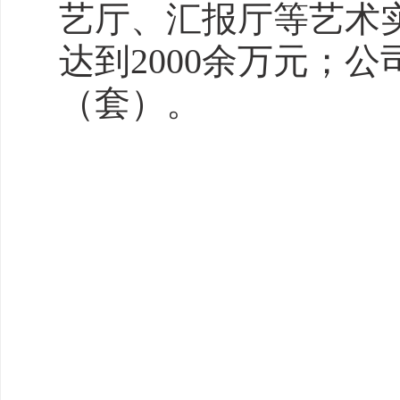
艺厅、汇报厅等艺术实
达到2000余万元；公
（套）。