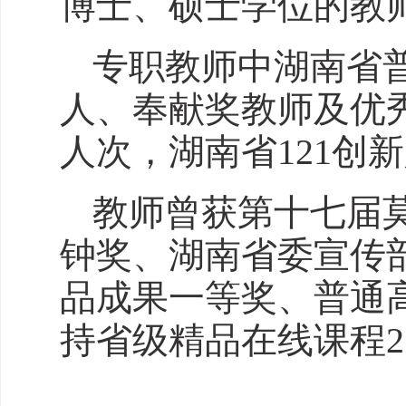
博士、硕士学位的教师
专职教师中湖南省
人、奉献奖教师及优秀
人次，湖南省121创
教师曾获第十七届
钟奖、湖南省委宣传
品成果一等奖、普通
持省级精品在线课程