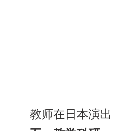
教师在日本演出