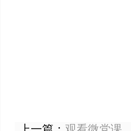
上一篇：
观看微党课