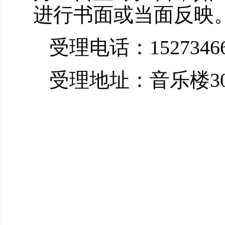
进行书面或当面反映
受理电话：15273466
受理地址：音乐楼30