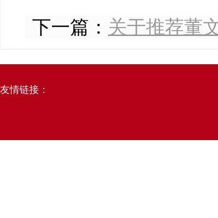
下一篇：
关于推荐董文
友情链接：