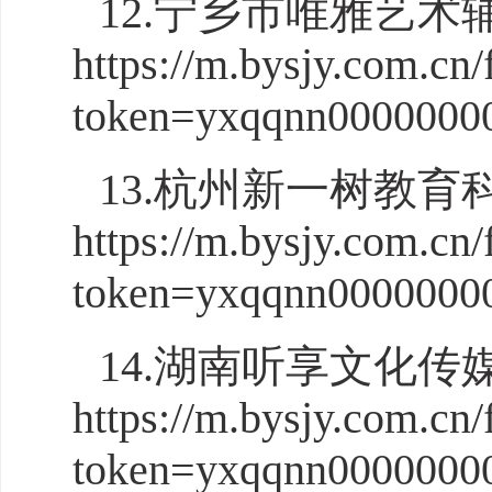
12.宁乡市唯雅艺
https://m.bysjy.com.cn/
token=yxqqnn0000000
13.杭州新一树教
https://m.bysjy.com.cn/
token=yxqqnn0000000
14.湖南听享文化
https://m.bysjy.com.cn/
token=yxqqnn0000000