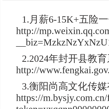
1.月薪6-15K+
http://mp.weixin.qq.co
__biz=MzkzNzYxNzU1N
2.2024年封开县
http://www.fengkai.gov
3.衡阳尚高文化传
https://m.bysjy.com.cn/