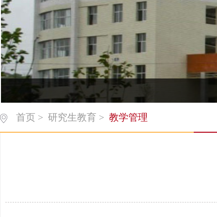
首页
>
研究生教育
>
教学管理