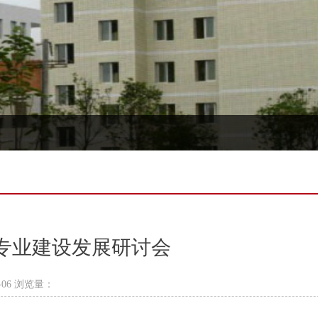
专业建设发展研讨会
-06 浏览量：