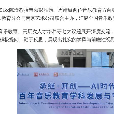
151cc陈瑾教授
带领彭胜康、周靖璇两位音乐教育方向
乐教育分会与南京艺术公司联合主办，汇聚全国音乐教
音乐教育
、高层次人才培养等
七
大议题展开深度交流
积极提问、勤于反思，展现出扎实的学风与前瞻性视