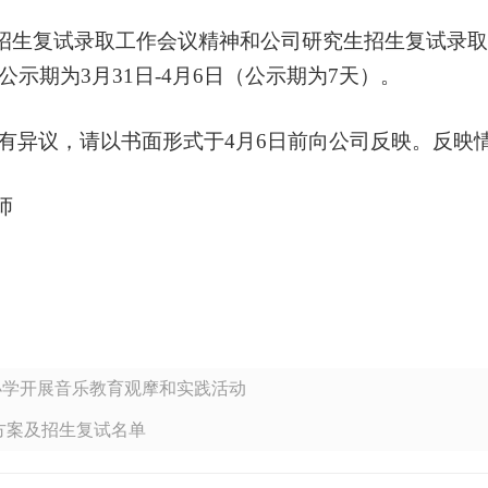
招生复试录取工作会议精神和公司研究生招生复试录取
公示期为
3
月
31
日
-4
月
6
日（公示期为
7
天）。
有异议，请以书面形式于
4
月
6
日前向公司反映。反映
师
小学开展音乐教育观摩和实践活动
作方案及招生复试名单