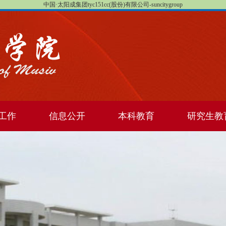
中国·太阳成集团tyc151cc(股份)有限公司-suncitygroup
工作
信息公开
本科教育
研究生教