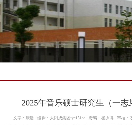
2025年音乐硕士研究生（一
文字：康浩 编辑：太阳成集团tyc151cc 责编：崔少博 审核：段桥