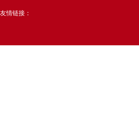
友情链接：