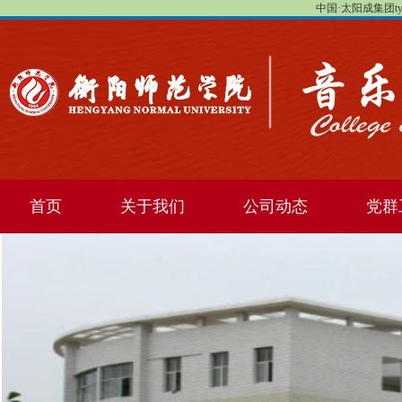
中国·太阳成集团tyc1
首页
关于我们
公司动态
党群