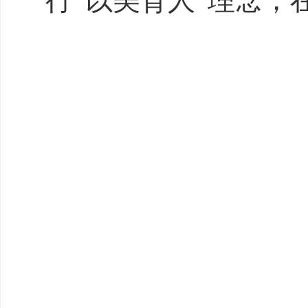
行“以美育人”理念，