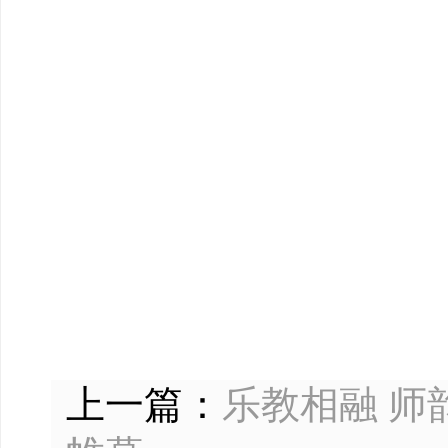
上一篇：
乐教相融 师