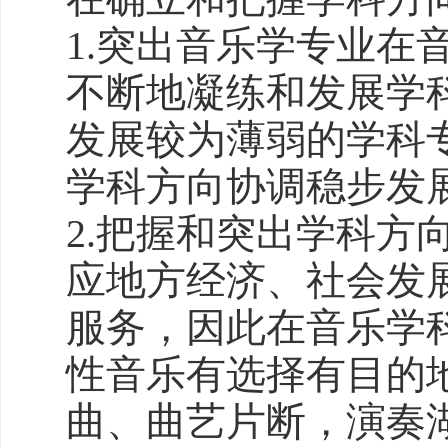
1.突出音乐学专业
不断地凝练和发展学
发展较为薄弱的学科专
学科方向协调稳步发
2.把握和突出学科
应地方经济、社会发
服务，因此在音乐学
性音乐有选择有目的
曲、曲艺片断，演奏