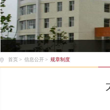
首页
>
信息公开
>
规章制度