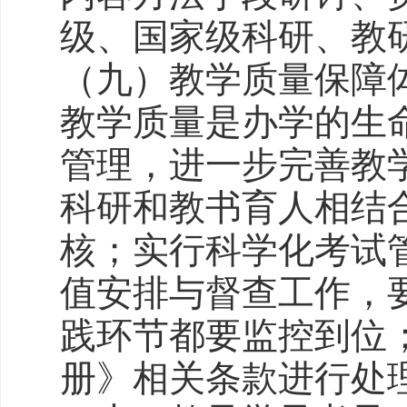
级、国家级科研、教
（九）教学质量保障
教学质量是办学的生
管理，进一步完善教
科研和教书育人相结
核；实行科学化考试
值安排与督查工作，
践环节都要监控到位
册》相关条款进行处