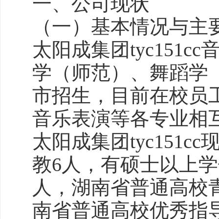
一、公司现状
（一）基本情况与主
太阳成集团tyc151
学（师范）、舞蹈学
市招生，目前在校员工
音乐表演等各专业相
太阳成集团tyc151
教6人，有硕士以上学
人，湖南省普通高校
南省普通高校优秀指导