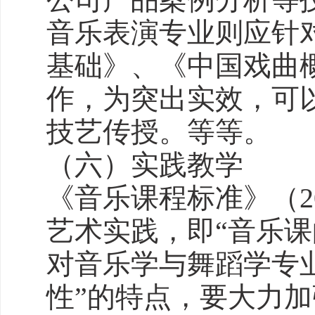
音乐表演专业则应针
基础》、《中国戏曲
作，为突出实效，可
技艺传授。等等。
（六）实践教学
《音乐课程标准》（2
艺术实践，即“音乐
对音乐学与舞蹈学专
性”的特点，要大力