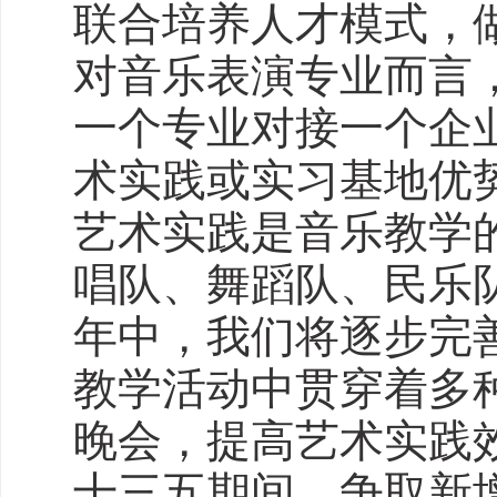
联合培养人才模式，
对音乐表演专业而言
一个专业对接一个企
术实践或实习基地优
艺术实践是音乐教学的
唱队、舞蹈队、民乐
年中，我们将逐步完
教学活动中贯穿着多
晚会，提高艺术实践
十三五期间，争取新