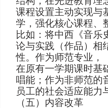
结构，在先进教育理念
课程设置主动实现与
学，强化核心课程、
比如：将中西《音乐
论与实践（作品）相
性。作为师范专业，
在原有一学期课时基
唱能；作为非师范的
员工的社会适应能力
（五）内容改革