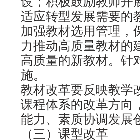
设；积极鼓励教师开
适应转型发展需要的
加强教材选用管理，
力推动高质量教材的建
高质量的新教材。针
施。
教材改革要反映教学
课程体系的改革方向
能力、素质协调发
（三）课型改革