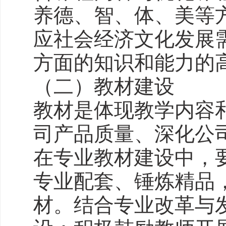
养德、智、体、美等
应社会经济文化发展
方面的知识和能力的
（二）教材建设
教材是体现教学内容
司产品质量、深化公
在专业教材建设中，
专业配套、锤炼精品
材。结合专业改革与