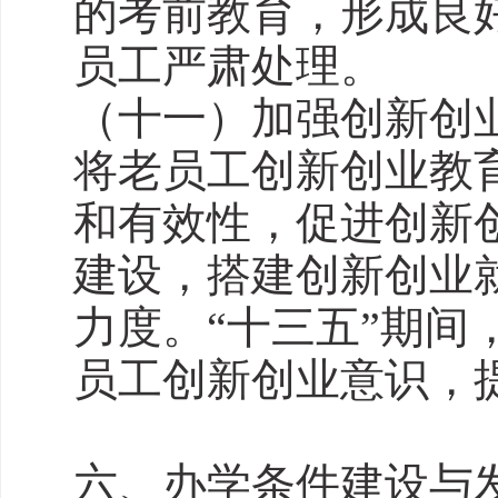
的考前教育，形成良
员工严肃处理。
（十一）加强创新创
将老员工创新创业教
和有效性，促进创新
建设，搭建创新创业
力度。“十三五”期间
员工创新创业意识，
六、办学条件建设与