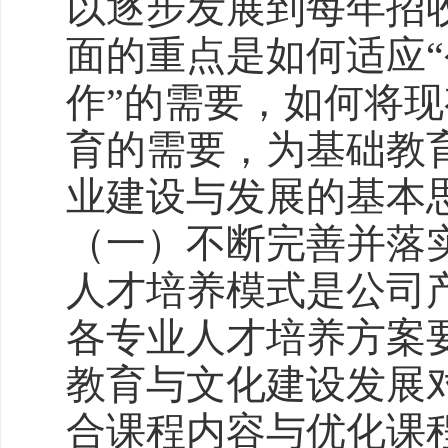
以逐步发展到每年招收
面的重点是如何适应
作”的需要，如何将
育的需要，为基础教育
业建设与发展的基本
（一）不断完善并落
人才培养模式是公司产
各专业人才培养方案
教育与文化建设发展
合课程内容与优化课