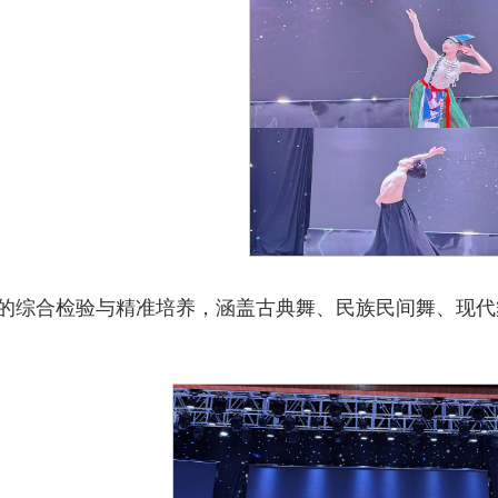
的综合检验与精准培养，涵盖古典舞、民族民间舞、现代