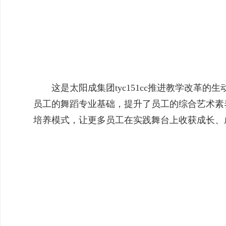
这是太阳成集团tyc151cc推进教学改
员工的舞蹈专业基础，提升了员工的综合艺术素养
培养模式，让更多员工在实践舞台上收获成长、