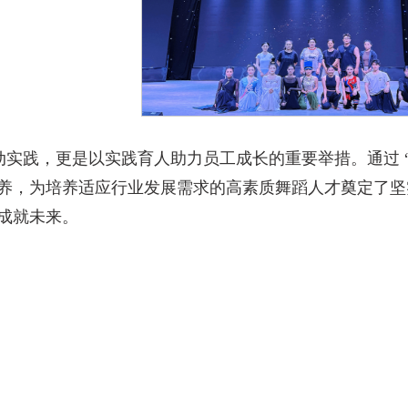
革的生动实践，更是以实践育人助力员工成长的重要举措。通
，为培养适应行业发展需求的高素质舞蹈人才奠定了坚实基
成就未来。