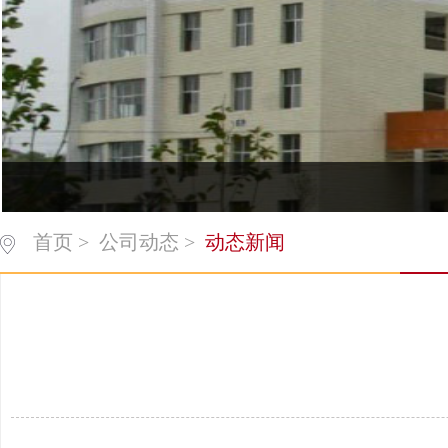
首页
>
公司动态
>
动态新闻