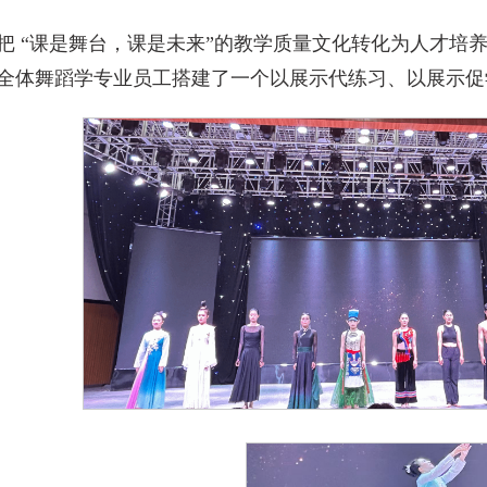
“课是舞台，课是未来”的教学质量文化转化为人才培养实效
全体舞蹈学专业员工搭建了一个以展示代练习、以展示促