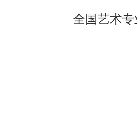
全国艺术专