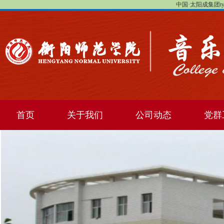
中国·太阳成集团tyc1
首页
关于我们
公司动态
党群