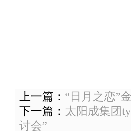
上一篇：
“日月之恋”
下一篇：
太阳成集团t
讨会”