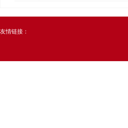
友情链接：