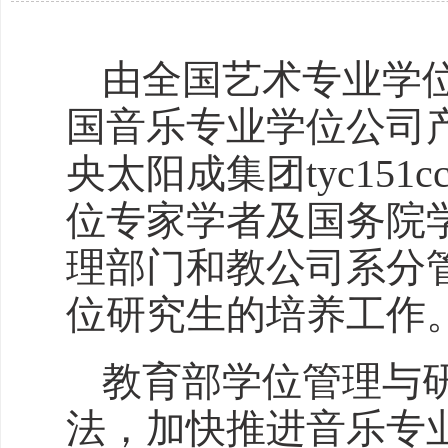
由全国艺术专业学位
国音乐专业学位公司产
央太阳成集团tyc15
位专家学者及国务院
理部门和教公司系分
位研究生的培养工作
教育部学位管理与
法，加快推进音乐专